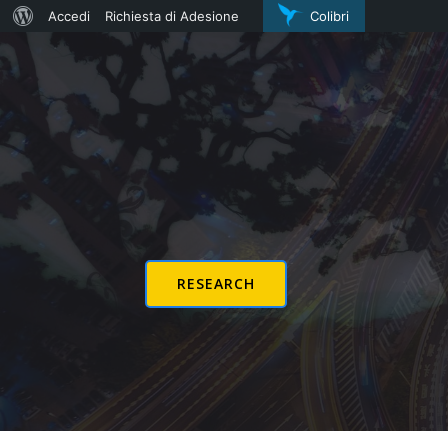
Informazioni
Accedi
Richiesta di Adesione
Colibri
Vai
su
al
WordPress
contenuto
RESEARCH