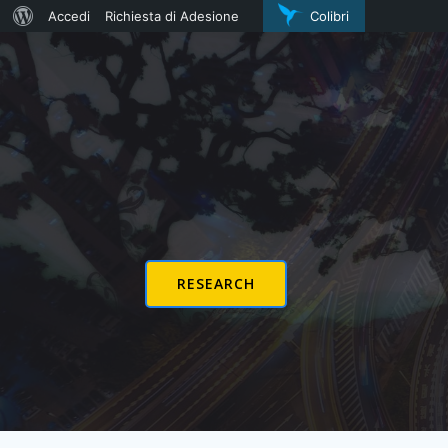
Informazioni
Accedi
Richiesta di Adesione
Colibri
Vai
su
al
WordPress
contenuto
RESEARCH