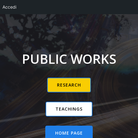
Accedi
Vai
al
contenuto
PUBLIC WORKS
RESEARCH
TEACHINGS
HOME PAGE