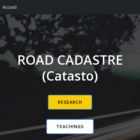
Accedi
Vai
al
contenuto
ROAD CADASTRE
(Catasto)
RESEARCH
TEACHINGS