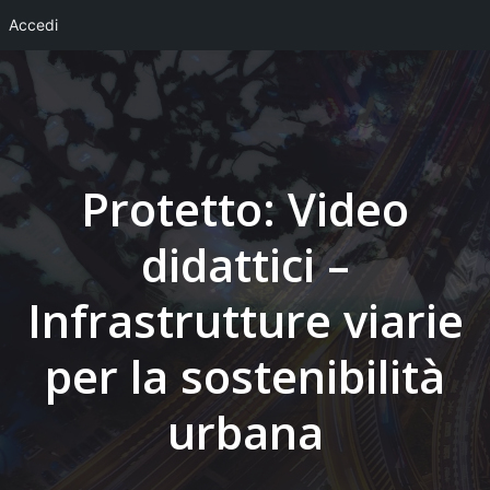
Accedi
Vai
al
contenuto
Protetto: Video
didattici –
Infrastrutture viarie
per la sostenibilità
urbana