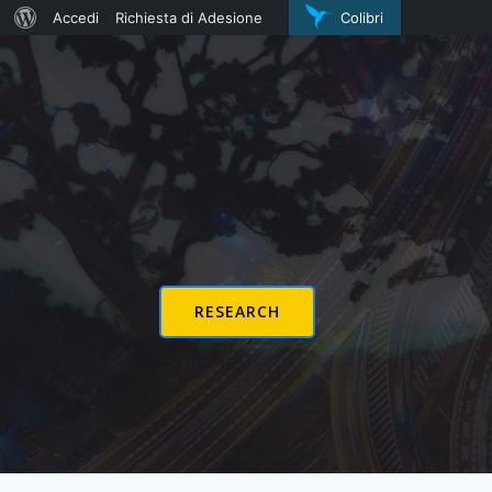
Informazioni
Accedi
Richiesta di Adesione
Colibri
Vai
su
al
WordPress
contenuto
RESEARCH