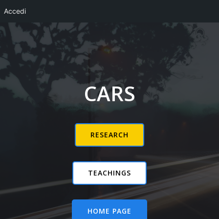
Accedi
Vai
al
contenuto
CARS
RESEARCH
TEACHINGS
HOME PAGE